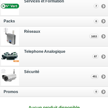
Services et Formation
7
Packs
0
Réseaux
1653
Telephone Analogique
87
Sécurité
451
Promos
0
Aucun produit disponible