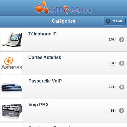
Catégories
Menu
Téléphone IP
240
Cartes Asterisk
86
Passerelle VoIP
124
Voip PBX
64