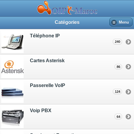
Catégories
Menu
Téléphone IP
240
Cartes Asterisk
86
Passerelle VoIP
124
Voip PBX
64