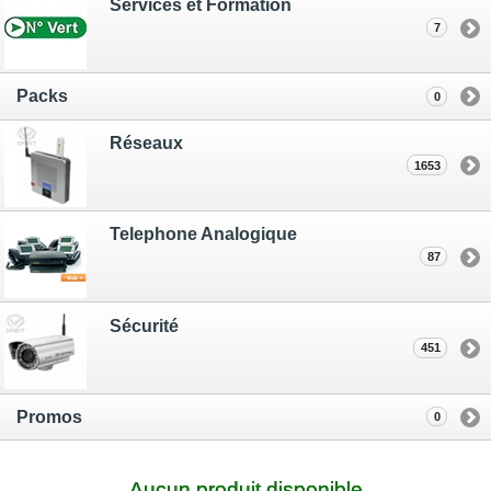
Services et Formation
7
Packs
0
Réseaux
1653
Telephone Analogique
87
Sécurité
451
Promos
0
Aucun produit disponible