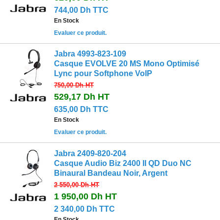
744,00 Dh TTC
En Stock
Evaluer ce produit.
Jabra 4993-823-109
Casque EVOLVE 20 MS Mono Optimisé
Lync pour Softphone VoIP
750,00 Dh
HT
529,17 Dh
HT
635,00 Dh TTC
En Stock
Evaluer ce produit.
Jabra 2409-820-204
Casque Audio Biz 2400 II QD Duo NC
Binaural Bandeau Noir, Argent
2 550,00 Dh
HT
1 950,00 Dh
HT
2 340,00 Dh TTC
En Stock