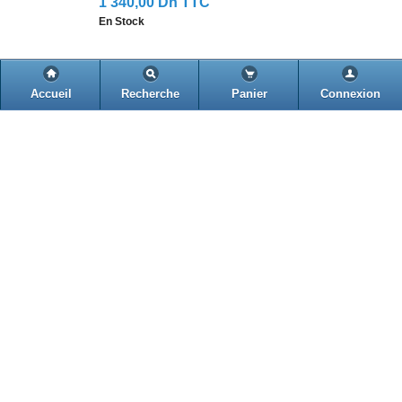
1 340,00 Dh TTC
En Stock
Jabra 1519-0154
Accueil
Recherche
Panier
Connexion
Jabra BIZ QD Noir 1500 Duo Casque
Filaire
740,00 Dh
HT
540,00 Dh
HT
648,00 Dh TTC
En Stock
Evaluer ce produit.
Jabra 2303-820-104
Micro casque filaire Jabra BIZ 2300 Mono
QD Versio
1 300,00 Dh
HT
1 000,00 Dh
HT
1 200,00 Dh TTC
En Stock