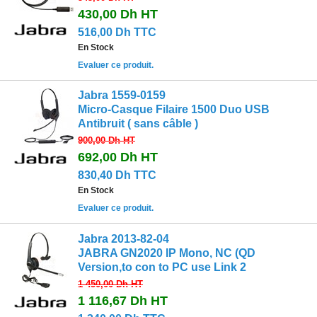
430,00 Dh
HT
516,00 Dh TTC
En Stock
Evaluer ce produit.
Jabra 1559-0159
Micro-Casque Filaire 1500 Duo USB
Antibruit ( sans câble )
900,00 Dh
HT
692,00 Dh
HT
830,40 Dh TTC
En Stock
Evaluer ce produit.
Jabra 2013-82-04
JABRA GN2020 IP Mono, NC (QD
Version,to con to PC use Link 2
1 450,00 Dh
HT
1 116,67 Dh
HT