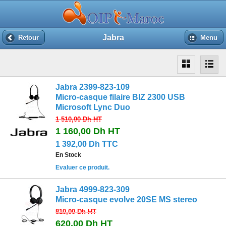
Jabra
Retour
Menu
Jabra 2399-823-109
Micro-casque filaire BIZ 2300 USB
Microsoft Lync Duo
1 510,00 Dh
HT
1 160,00 Dh
HT
1 392,00 Dh TTC
En Stock
Evaluer ce produit.
Jabra 4999-823-309
Micro-casque evolve 20SE MS stereo
810,00 Dh
HT
620,00 Dh
HT